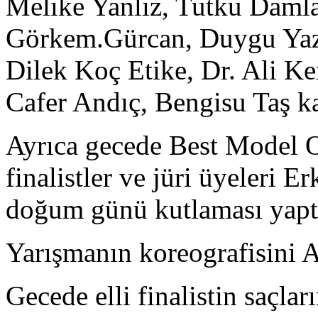
Melike Yanlız, Tutku Daml
Görkem.Gürcan, Duygu Yaz
Dilek Koç Etike, Dr. Ali Ke
Cafer Andıç, Bengisu Taş ka
Ayrıca gecede Best Model 
finalistler ve jüri üyeleri 
doğum günü kutlaması yaptı
Yarışmanın koreografisini A
Gecede elli finalistin saçl