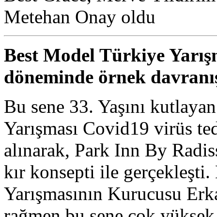
Metehan Onay oldu
Best Model Türkiye Yarı
döneminde örnek davranı
Bu sene 33. Yaşını kutlaya
Yarışması Covid19 virüs ted
alınarak, Park Inn By Radi
kır konsepti ile gerçekleşti
Yarışmasının Kurucusu Erk
rağmen bu sene çok yüksek