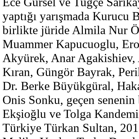
Ece Gürsel ve Tuğçe Sarık
yaptığı yarışmada Kurucu 
birlikte jüride Almila Nur 
Muammer Kapucuoglu, Ero
Akyürek, Anar Agakishiev,
Kıran, Güngör Bayrak, Per
Dr. Berke Büyükgüral, Hak
Onis Sonku, geçen senenin b
Ekşioğlu ve Tolga Kandemi
Türkiye Türkan Sultan, 20