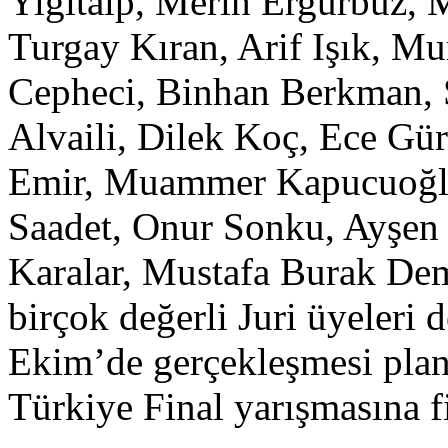
Yiğitalp, Merih Ergürbüz, M
Turgay Kıran, Arif Işık, Mu
Cepheci, Binhan Berkman, 
Alvaili, Dilek Koç, Ece Gür
Emir, Muammer Kapucuoğlu
Saadet, Onur Sonku, Ayşen
Karalar, Mustafa Burak Demi
birçok değerli Juri üyeleri
Ekim’de gerçekleşmesi pla
Türkiye Final yarışmasına fin