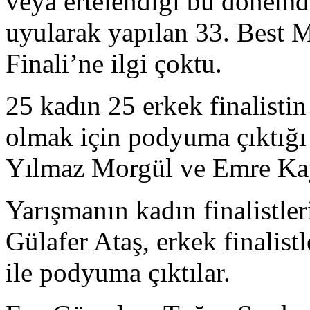
veya ertelendiği bu dönemd
uyularak yapılan 33. Best 
Finali’ne ilgi çoktu.
25 kadın 25 erkek finalisti
olmak için podyuma çıktığ
Yılmaz Morgül ve Emre Kay
Yarışmanın kadın finalistle
Gülafer Ataş, erkek finalist
ile podyuma çıktılar.