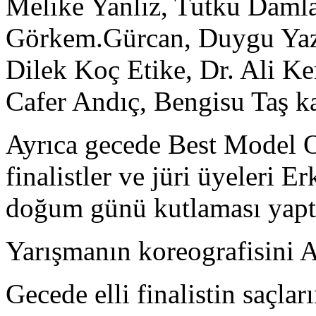
Melike Yanlız, Tutku Daml
Görkem.Gürcan, Duygu Yaz
Dilek Koç Etike, Dr. Ali Ke
Cafer Andıç, Bengisu Taş ka
Ayrıca gecede Best Model 
finalistler ve jüri üyeleri 
doğum günü kutlaması yaptı
Yarışmanın koreografisini A
Gecede elli finalistin saçl