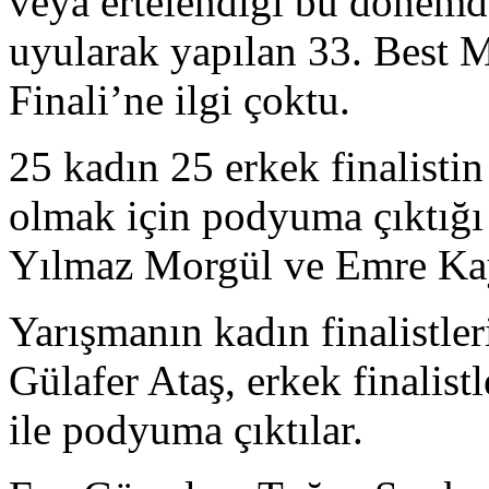
veya ertelendiği bu dönemd
uyularak yapılan 33. Best 
Finali’ne ilgi çoktu.
25 kadın 25 erkek finalisti
olmak için podyuma çıktığ
Yılmaz Morgül ve Emre Kay
Yarışmanın kadın finalistle
Gülafer Ataş, erkek finalist
ile podyuma çıktılar.