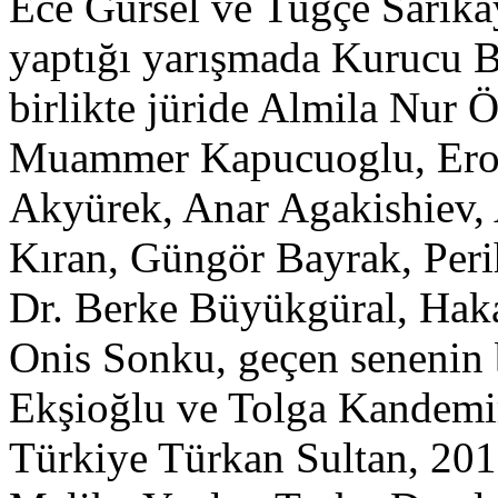
Ece Gürsel ve Tuğçe Sarık
yaptığı yarışmada Kurucu 
birlikte jüride Almila Nur 
Muammer Kapucuoglu, Ero
Akyürek, Anar Agakishiev,
Kıran, Güngör Bayrak, Per
Dr. Berke Büyükgüral, Hak
Onis Sonku, geçen senenin b
Ekşioğlu ve Tolga Kandemi
Türkiye Türkan Sultan, 20