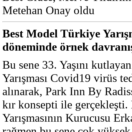
Metehan Onay oldu
Best Model Türkiye Yarı
döneminde örnek davranı
Bu sene 33. Yaşını kutlaya
Yarışması Covid19 virüs ted
alınarak, Park Inn By Radi
kır konsepti ile gerçekleşti
Yarışmasının Kurucusu Erk
rağmen bu sene çok yüksek