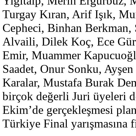
Yiğitalp, Merih Ergürbüz, M
Turgay Kıran, Arif Işık, Mu
Cepheci, Binhan Berkman, 
Alvaili, Dilek Koç, Ece Gür
Emir, Muammer Kapucuoğlu
Saadet, Onur Sonku, Ayşen
Karalar, Mustafa Burak Demi
birçok değerli Juri üyeleri
Ekim’de gerçekleşmesi pla
Türkiye Final yarışmasına fin